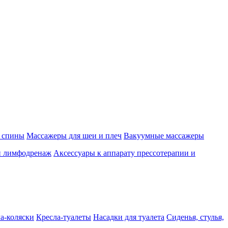
 спины
Массажеры для шеи и плеч
Вакуумные массажеры
и лимфодренаж
Аксессуары к аппарату прессотерапии и
а-коляски
Кресла-туалеты
Насадки для туалета
Сиденья, стулья,