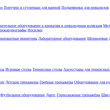
ии
Поручни и ступеньки для ванной
Подъемники для инвалидов
ительное оборудование к кроватям и инвалидным коляскам
Мед
трокардиографы
Носилки
икроватные мониторы
Лабораторное оборудование
Шприцевые д
ксы
Игровые столы
Теннисные столы
Аксессуары для теннисных
ние
Детские тренажеры
Гребные тренажеры
Оборудование для е
Футбольное оборудование
Дартс
Горнолыжные тренажёры
Швед