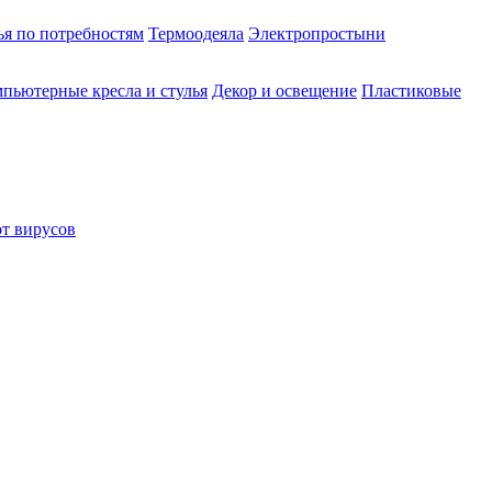
ья по потребностям
Термоодеяла
Электропростыни
пьютерные кресла и стулья
Декор и освещение
Пластиковые
от вирусов