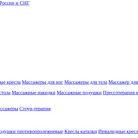
 России и СНГ
ые кресла
Массажеры для ног
Массажеры для тела
Массажер для
стола
Массажные накидки
Массажные подушки
Прессотерапия 
ассажеры
Стоун-терапия
одушки противопролежневые
Кресла каталки
Инвалидные кресл