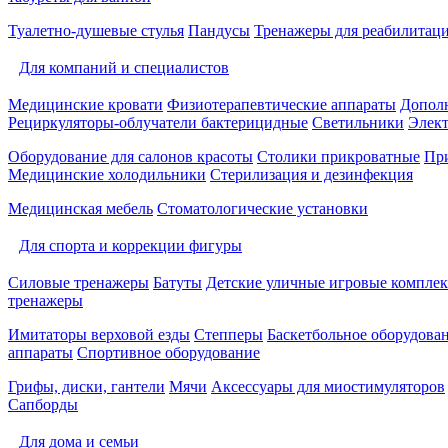
Туалетно-душевые стулья
Пандусы
Тренажеры для реабилитац
Для компаний и специалистов
Медицинские кровати
Физиотерапевтические аппараты
Дополн
Рециркуляторы-облучатели бактерицидные
Светильники
Элек
Оборудование для салонов красоты
Столики прикроватные
Пр
Медицинские холодильники
Стерилизация и дезинфекция
Медицинская мебель
Стоматологические установки
Для спорта и коррекции фигуры
Силовые тренажеры
Батуты
Детские уличные игровые компле
тренажеры
Имитаторы верховой езды
Степперы
Баскетбольное оборудова
аппараты
Спортивное оборудование
Грифы, диски, гантели
Мячи
Аксессуары для миостимуляторов
Сапборды
Для дома и семьи