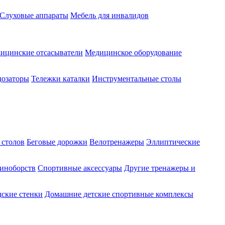
Слуховые аппараты
Мебель для инвалидов
ицинские отсасыватели
Медицинское оборудование
озаторы
Тележки каталки
Инструментальные столы
 столов
Беговые дорожки
Велотренажеры
Эллиптические
диноборств
Спортивные аксессуары
Другие тренажеры и
ские стенки
Домашние детские спортивные комплексы