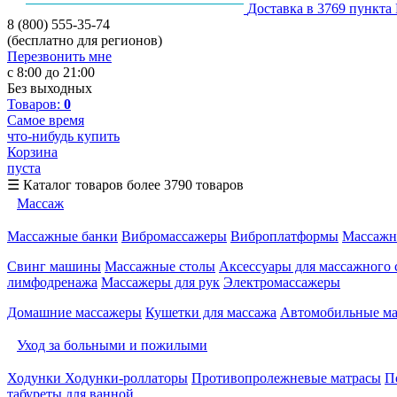
Доставка в 3769 пункта
8 (800) 555-35-74
(бесплатно для регионов)
Перезвонить мне
с 8:00 до 21:00
Без выходных
Товаров:
0
Самое время
что-нибудь купить
Корзина
пуста
☰
Каталог товаров
более 3790 товаров
Массаж
Массажные банки
Вибромассажеры
Виброплатформы
Массажн
Свинг машины
Массажные столы
Аксессуары для массажного 
лимфодренажа
Массажеры для рук
Электромассажеры
Домашние массажеры
Кушетки для массажа
Автомобильные м
Уход за больными и пожилыми
Ходунки
Ходунки-роллаторы
Противопролежневые матрасы
П
табуреты для ванной