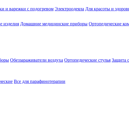
ки и варежки с подогревом
Электроодеяла
Для красоты и здоров
е изделия
Домашние медицинские приборы
Ортопедические ком
боры
Обеззараживатели воздуха
Ортопедические стулья
Защита 
ческие
Все для парафинотерапии