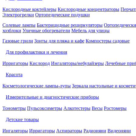
Кислородные коктейлеры
Кислородные концентраторы
Перчат
Электрогрелки
Ортопедические подушки
Солевые лампы
Бактерицидные рециркуляторы
Ортопедически
хозблоки
Уличные обогреватели
Мебель для улицы
Газовые грили
Зонты для пляжа и кафе
Компостеры садовые
Для профилактики и лечения
Ирригаторы
Кислород
Ингаляторы/небулайзеры
Лечебные при
Красота
Косметологические лампы-лупы
Зеркала настольные и космети
Измерительные и диагностические приборы
Тонометры
Пульсоксиметры
Алкотестеры
Весы
Ростомеры
Детские товары
Ингаляторы
Ирригаторы
Аспираторы
Радионяни
Видеоняни