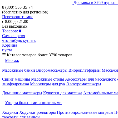
Доставка в 3769 пункта
8 (800) 555-35-74
(бесплатно для регионов)
Перезвонить мне
с 8:00 до 21:00
Без выходных
Товаров:
0
Самое время
что-нибудь купить
Корзина
пуста
☰
Каталог товаров
более 3790 товаров
Массаж
Массажные банки
Вибромассажеры
Виброплатформы
Массажн
Свинг машины
Массажные столы
Аксессуары для массажного 
лимфодренажа
Массажеры для рук
Электромассажеры
Домашние массажеры
Кушетки для массажа
Автомобильные м
Уход за больными и пожилыми
Ходунки
Ходунки-роллаторы
Противопролежневые матрасы
П
табуреты для ванной