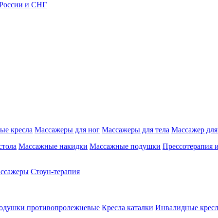
 России и СНГ
ые кресла
Массажеры для ног
Массажеры для тела
Массажер для
стола
Массажные накидки
Массажные подушки
Прессотерапия 
ассажеры
Стоун-терапия
одушки противопролежневые
Кресла каталки
Инвалидные кресл