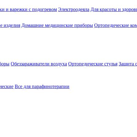
ки и варежки с подогревом
Электроодеяла
Для красоты и здоров
е изделия
Домашние медицинские приборы
Ортопедические ком
боры
Обеззараживатели воздуха
Ортопедические стулья
Защита 
ческие
Все для парафинотерапии