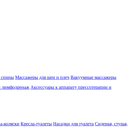
 спины
Массажеры для шеи и плеч
Вакуумные массажеры
и лимфодренаж
Аксессуары к аппарату прессотерапии и
а-коляски
Кресла-туалеты
Насадки для туалета
Сиденья, стулья,