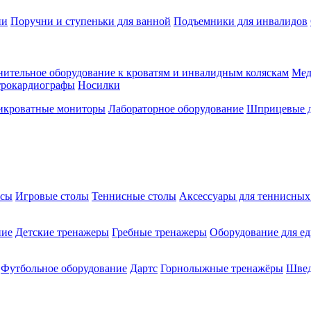
ии
Поручни и ступеньки для ванной
Подъемники для инвалидов
ительное оборудование к кроватям и инвалидным коляскам
Мед
трокардиографы
Носилки
икроватные мониторы
Лабораторное оборудование
Шприцевые д
ксы
Игровые столы
Теннисные столы
Аксессуары для теннисных
ние
Детские тренажеры
Гребные тренажеры
Оборудование для е
Футбольное оборудование
Дартс
Горнолыжные тренажёры
Швед