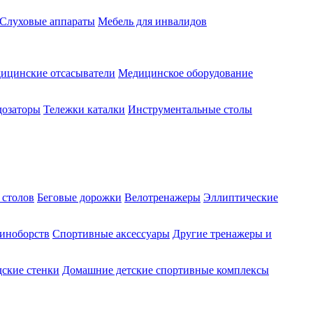
Слуховые аппараты
Мебель для инвалидов
ицинские отсасыватели
Медицинское оборудование
озаторы
Тележки каталки
Инструментальные столы
 столов
Беговые дорожки
Велотренажеры
Эллиптические
диноборств
Спортивные аксессуары
Другие тренажеры и
ские стенки
Домашние детские спортивные комплексы