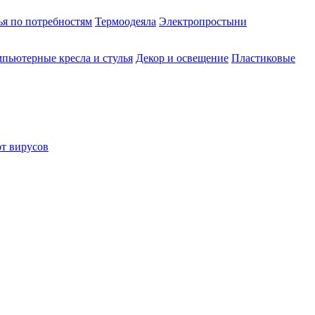
ья по потребностям
Термоодеяла
Электропростыни
пьютерные кресла и стулья
Декор и освещение
Пластиковые
от вирусов