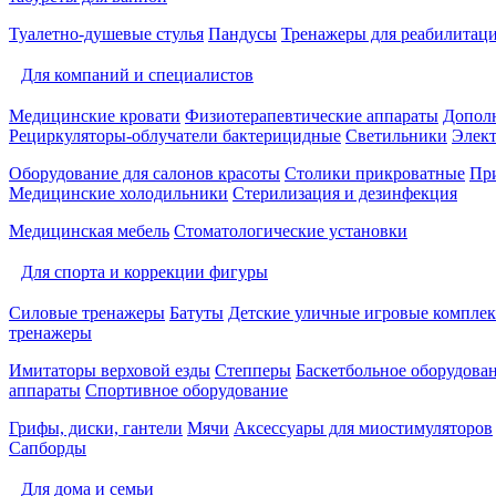
Туалетно-душевые стулья
Пандусы
Тренажеры для реабилитац
Для компаний и специалистов
Медицинские кровати
Физиотерапевтические аппараты
Дополн
Рециркуляторы-облучатели бактерицидные
Светильники
Элек
Оборудование для салонов красоты
Столики прикроватные
Пр
Медицинские холодильники
Стерилизация и дезинфекция
Медицинская мебель
Стоматологические установки
Для спорта и коррекции фигуры
Силовые тренажеры
Батуты
Детские уличные игровые компле
тренажеры
Имитаторы верховой езды
Степперы
Баскетбольное оборудова
аппараты
Спортивное оборудование
Грифы, диски, гантели
Мячи
Аксессуары для миостимуляторов
Сапборды
Для дома и семьи