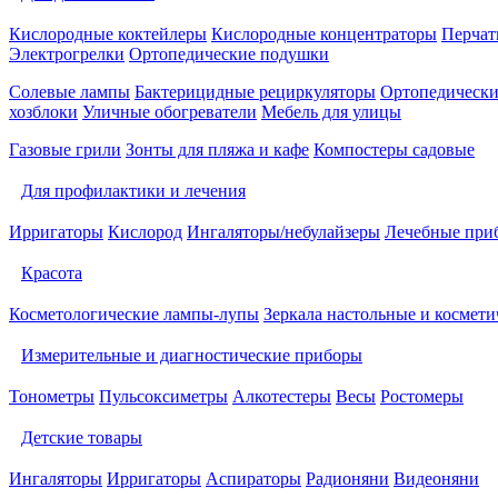
Кислородные коктейлеры
Кислородные концентраторы
Перчат
Электрогрелки
Ортопедические подушки
Солевые лампы
Бактерицидные рециркуляторы
Ортопедически
хозблоки
Уличные обогреватели
Мебель для улицы
Газовые грили
Зонты для пляжа и кафе
Компостеры садовые
Для профилактики и лечения
Ирригаторы
Кислород
Ингаляторы/небулайзеры
Лечебные при
Красота
Косметологические лампы-лупы
Зеркала настольные и космети
Измерительные и диагностические приборы
Тонометры
Пульсоксиметры
Алкотестеры
Весы
Ростомеры
Детские товары
Ингаляторы
Ирригаторы
Аспираторы
Радионяни
Видеоняни