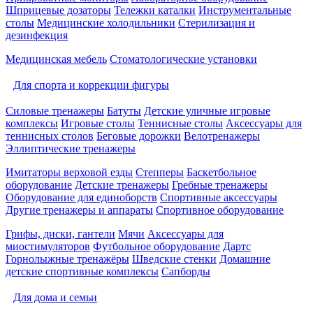
Шприцевые дозаторы
Тележки каталки
Инструментальные
столы
Медицинские холодильники
Стерилизация и
дезинфекция
Медицинская мебель
Стоматологические установки
Для спорта и коррекции фигуры
Силовые тренажеры
Батуты
Детские уличные игровые
комплексы
Игровые столы
Теннисные столы
Аксессуары для
теннисных столов
Беговые дорожки
Велотренажеры
Эллиптические тренажеры
Имитаторы верховой езды
Степперы
Баскетбольное
оборудование
Детские тренажеры
Гребные тренажеры
Оборудование для единоборств
Спортивные аксессуары
Другие тренажеры и аппараты
Спортивное оборудование
Грифы, диски, гантели
Мячи
Аксессуары для
миостимуляторов
Футбольное оборудование
Дартс
Горнолыжные тренажёры
Шведские стенки
Домашние
детские спортивные комплексы
Сапборды
Для дома и семьи