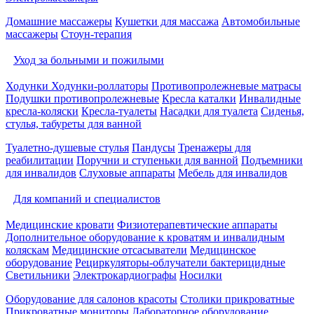
Домашние массажеры
Кушетки для массажа
Автомобильные
массажеры
Стоун-терапия
Уход за больными и пожилыми
Ходунки
Ходунки-роллаторы
Противопролежневые матрасы
Подушки противопролежневые
Кресла каталки
Инвалидные
кресла-коляски
Кресла-туалеты
Насадки для туалета
Сиденья,
стулья, табуреты для ванной
Туалетно-душевые стулья
Пандусы
Тренажеры для
реабилитации
Поручни и ступеньки для ванной
Подъемники
для инвалидов
Слуховые аппараты
Мебель для инвалидов
Для компаний и специалистов
Медицинские кровати
Физиотерапевтические аппараты
Дополнительное оборудование к кроватям и инвалидным
коляскам
Медицинские отсасыватели
Медицинское
оборудование
Рециркуляторы-облучатели бактерицидные
Светильники
Электрокардиографы
Носилки
Оборудование для салонов красоты
Столики прикроватные
Прикроватные мониторы
Лабораторное оборудование