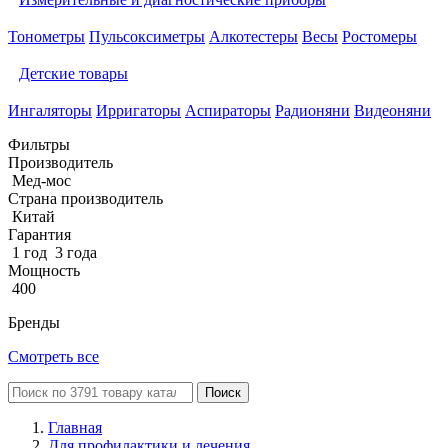
Тонометры
Пульсоксиметры
Алкотестеры
Весы
Ростомеры
Детские товары
Ингаляторы
Ирригаторы
Аспираторы
Радионяни
Видеоняни
Фильтры
Производитель
Мед-мос
Страна производитель
Китай
Гарантия
1 год
3 года
Мощность
400
Бренды
Смотреть все
Поиск
Главная
Для профилактики и лечения