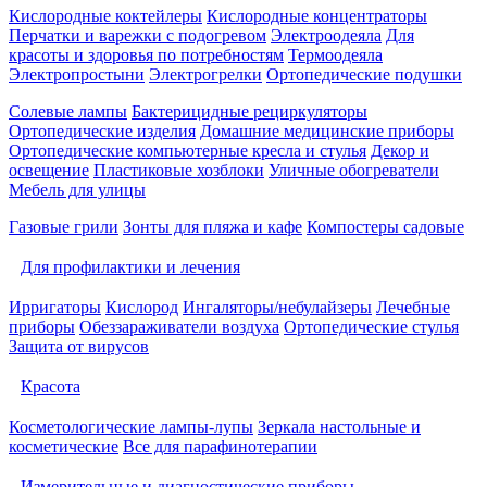
Кислородные коктейлеры
Кислородные концентраторы
Перчатки и варежки с подогревом
Электроодеяла
Для
красоты и здоровья по потребностям
Термоодеяла
Электропростыни
Электрогрелки
Ортопедические подушки
Солевые лампы
Бактерицидные рециркуляторы
Ортопедические изделия
Домашние медицинские приборы
Ортопедические компьютерные кресла и стулья
Декор и
освещение
Пластиковые хозблоки
Уличные обогреватели
Мебель для улицы
Газовые грили
Зонты для пляжа и кафе
Компостеры садовые
Для профилактики и лечения
Ирригаторы
Кислород
Ингаляторы/небулайзеры
Лечебные
приборы
Обеззараживатели воздуха
Ортопедические стулья
Защита от вирусов
Красота
Косметологические лампы-лупы
Зеркала настольные и
косметические
Все для парафинотерапии
Измерительные и диагностические приборы