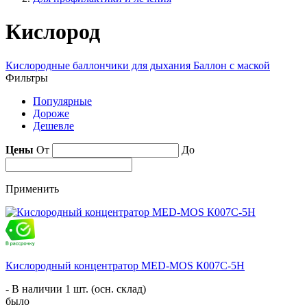
Кислород
Кислородные баллончики для дыхания
Баллон с маской
Фильтры
Популярные
Дороже
Дешевле
Цены
От
До
Применить
Кислородный концентратор MED-MOS К007С-5Н
- В наличии 1 шт. (осн. склад)
было