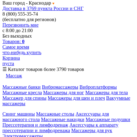
Ваш город -
Краснодар
Доставка в 3769 пункта России и СНГ
8 (800) 555-35-74
(бесплатно для регионов)
Перезвонить мне
с 8:00 до 21:00
Без выходных
Товаров:
0
Самое время
что-нибудь купить
Корзина
пуста
☰
Каталог товаров
более 3790 товаров
Массаж
Массажные банки
Вибромассажеры
Виброплатформы
Массажные кресла
Массажеры для ног
Массажеры для тела
Массажер для спины
Массажеры для шеи и плеч
Вакуумные
массажеры
Свинг машины
Массажные столы
Аксессуары для
массажного стола
Массажные накидки
Массажные подушки
Прессотерапия и лимфодренаж
Аксессуары к аппарату
прессотерапии и лимфодренажа
Массажеры для рук
Электромассажеры