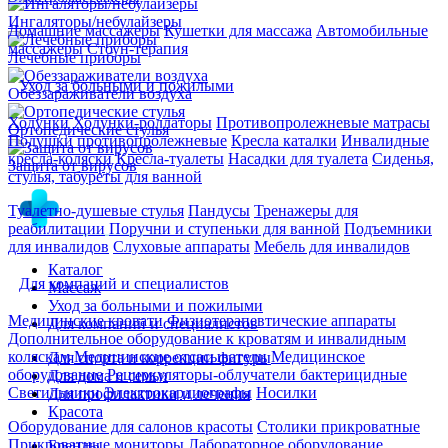
Ингаляторы/небулайзеры
Домашние массажеры
Кушетки для массажа
Автомобильные
массажеры
Стоун-терапия
Лечебные приборы
Уход за больными и пожилыми
Обеззараживатели воздуха
Ходунки
Ходунки-роллаторы
Противопролежневые матрасы
Ортопедические стулья
Подушки противопролежневые
Кресла каталки
Инвалидные
кресла-коляски
Кресла-туалеты
Насадки для туалета
Сиденья,
Защита от вирусов
стулья, табуреты для ванной
Туалетно-душевые стулья
Пандусы
Тренажеры для
реабилитации
Поручни и ступеньки для ванной
Подъемники
для инвалидов
Слуховые аппараты
Мебель для инвалидов
Каталог
Для компаний и специалистов
Массаж
Уход за больными и пожилыми
Медицинские кровати
Физиотерапевтические аппараты
Для компаний и специалистов
Дополнительное оборудование к кроватям и инвалидным
коляскам
Медицинские отсасыватели
Медицинское
Для спорта и коррекции фигуры
оборудование
Рециркуляторы-облучатели бактерицидные
Для дома и семьи
Светильники
Электрокардиографы
Носилки
Для профилактики и лечения
Красота
Оборудование для салонов красоты
Столики прикроватные
Прикроватные мониторы
Лабораторное оборудование
Бренды