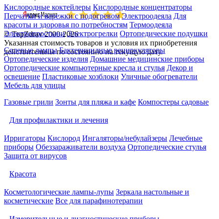
Кислородные коктейлеры
Кислородные концентраторы
Перчатки и варежки с подогревом
Электроодеяла
Для
красоты и здоровья по потребностям
Термоодеяла
Электропростыни
Электрогрелки
Ортопедические подушки
© TopZdrav 2000-2026
Указанная стоимость товаров и условия их приобретения
Солевые лампы
Бактерицидные рециркуляторы
действительны по состоянию на текущую дату.
Ортопедические изделия
Домашние медицинские приборы
Ортопедические компьютерные кресла и стулья
Декор и
освещение
Пластиковые хозблоки
Уличные обогреватели
Мебель для улицы
Газовые грили
Зонты для пляжа и кафе
Компостеры садовые
Для профилактики и лечения
Ирригаторы
Кислород
Ингаляторы/небулайзеры
Лечебные
приборы
Обеззараживатели воздуха
Ортопедические стулья
Защита от вирусов
Красота
Косметологические лампы-лупы
Зеркала настольные и
косметические
Все для парафинотерапии
Измерительные и диагностические приборы