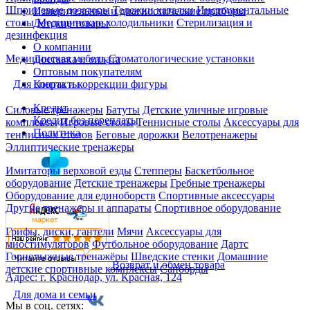
Шприцевые дозаторы
Тележки каталки
Инструментальные
Измерительные и диагностические приборы
столы
Медицинские холодильники
Стерилизация и
Детские товары
дезинфекция
О компании
Медицинская мебель
Стоматологические установки
Доставка и оплата
Оптовым покупателям
Контакты
Для спорта и коррекции фигуры
Кредит
Силовые тренажеры
Батуты
Детские уличные игровые
Кредит без переплаты
комплексы
Игровые столы
Теннисные столы
Аксессуары для
Политика
теннисных столов
Беговые дорожки
Велотренажеры
Эллиптические тренажеры
Имитаторы верховой езды
Степперы
Баскетбольное
оборудование
Детские тренажеры
Гребные тренажеры
Оборудование для единоборств
Спортивные аксессуары
Другие тренажеры и аппараты
Спортивное оборудование
Грифы, диски, гантели
Мячи
Аксессуары для
миостимуляторов
Футбольное оборудование
Дартс
Горнолыжные тренажёры
Шведские стенки
Домашние
Возврат и обмен товара
детские спортивные комплексы
Сапборды
Адрес: г. Краснодар, ул. Красная, 124
Для дома и семьи
Мы в соц. сетях: