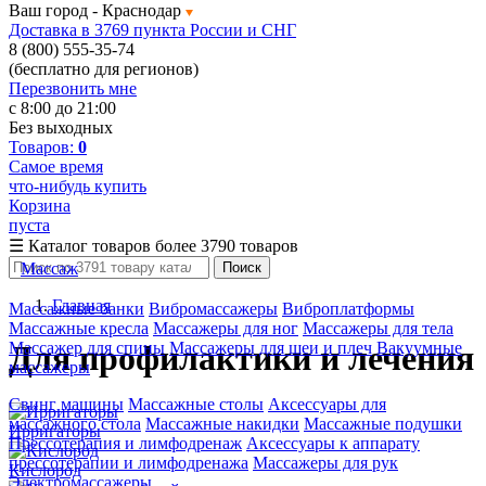
Ваш город -
Краснодар
Доставка в 3769 пункта России и СНГ
8 (800) 555-35-74
(бесплатно для регионов)
Перезвонить мне
с 8:00 до 21:00
Без выходных
Товаров:
0
Самое время
что-нибудь купить
Корзина
пуста
☰
Каталог товаров
более 3790 товаров
Массаж
Поиск
Главная
Массажные банки
Вибромассажеры
Виброплатформы
Массажные кресла
Массажеры для ног
Массажеры для тела
Массажер для спины
Массажеры для шеи и плеч
Вакуумные
Для профилактики и лечения
массажеры
Свинг машины
Массажные столы
Аксессуары для
массажного стола
Массажные накидки
Массажные подушки
Ирригаторы
Прессотерапия и лимфодренаж
Аксессуары к аппарату
прессотерапии и лимфодренажа
Массажеры для рук
Кислород
Электромассажеры