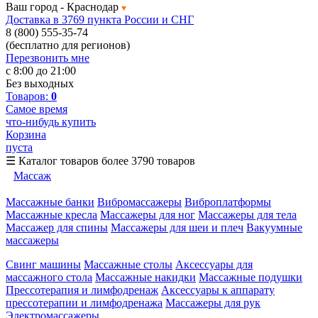
Ваш город -
Краснодар
Доставка в 3769 пункта России и СНГ
8 (800) 555-35-74
(бесплатно для регионов)
Перезвонить мне
с 8:00 до 21:00
Без выходных
Товаров:
0
Самое время
что-нибудь купить
Корзина
пуста
☰
Каталог товаров
более 3790 товаров
Массаж
Массажные банки
Вибромассажеры
Виброплатформы
Массажные кресла
Массажеры для ног
Массажеры для тела
Массажер для спины
Массажеры для шеи и плеч
Вакуумные
массажеры
Свинг машины
Массажные столы
Аксессуары для
массажного стола
Массажные накидки
Массажные подушки
Прессотерапия и лимфодренаж
Аксессуары к аппарату
прессотерапии и лимфодренажа
Массажеры для рук
Электромассажеры