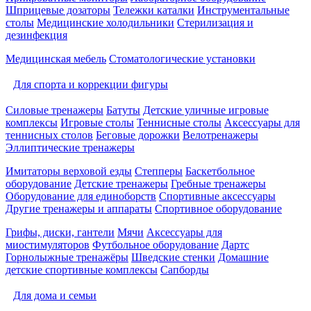
Шприцевые дозаторы
Тележки каталки
Инструментальные
столы
Медицинские холодильники
Стерилизация и
дезинфекция
Медицинская мебель
Стоматологические установки
Для спорта и коррекции фигуры
Силовые тренажеры
Батуты
Детские уличные игровые
комплексы
Игровые столы
Теннисные столы
Аксессуары для
теннисных столов
Беговые дорожки
Велотренажеры
Эллиптические тренажеры
Имитаторы верховой езды
Степперы
Баскетбольное
оборудование
Детские тренажеры
Гребные тренажеры
Оборудование для единоборств
Спортивные аксессуары
Другие тренажеры и аппараты
Спортивное оборудование
Грифы, диски, гантели
Мячи
Аксессуары для
миостимуляторов
Футбольное оборудование
Дартс
Горнолыжные тренажёры
Шведские стенки
Домашние
детские спортивные комплексы
Сапборды
Для дома и семьи