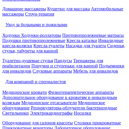
Домашние массажеры
Кушетки для массажа
Автомобильные
массажеры
Стоун-терапия
Уход за больными и пожилыми
Ходунки
Ходунки-роллаторы
Противопролежневые матрасы
Подушки противопролежневые
Кресла каталки
Инвалидные
кресла-коляски
Кресла-туалеты
Насадки для туалета
Сиденья,
стулья, табуреты для ванной
Туалетно-душевые стулья
Пандусы
Тренажеры для
реабилитации
Поручни и ступеньки для ванной
Подъемники
для инвалидов
Слуховые аппараты
Мебель для инвалидов
Для компаний и специалистов
Медицинские кровати
Физиотерапевтические аппараты
Дополнительное оборудование к кроватям и инвалидным
коляскам
Медицинские отсасыватели
Медицинское
оборудование
Рециркуляторы-облучатели бактерицидные
Светильники
Электрокардиографы
Носилки
Оборудование для салонов красоты
Столики прикроватные
Прикроватные мониторы
Лабораторное оборудование