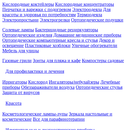
Кислородные коктейлеры
Кислородные концентраторы
Перчатки и варежки с подогревом
Электроодеяла
Для
красоты и здоровья по потребностям
Термоодеяла
Электропростыни
Электрогрелки
Ортопедические подушки
Солевые лампы
Бактерицидные рециркуляторы
Ортопедические изделия
Домашние медицинские приборы
Ортопедические компьютерные кресла и стулья
Декор и
освещение
Пластиковые хозблоки
Уличные обогреватели
Мебель для улицы
Газовые грили
Зонты для пляжа и кафе
Компостеры садовые
Для профилактики и лечения
Ирригаторы
Кислород
Ингаляторы/небулайзеры
Лечебные
приборы
Обеззараживатели воздуха
Ортопедические стулья
Защита от вирусов
Красота
Косметологические лампы-лупы
Зеркала настольные и
косметические
Все для парафинотерапии
Измерительные и диагностические приборы