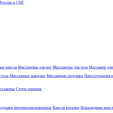
 России и СНГ
ые кресла
Массажеры для ног
Массажеры для тела
Массажер для
стола
Массажные накидки
Массажные подушки
Прессотерапия 
ассажеры
Стоун-терапия
одушки противопролежневые
Кресла каталки
Инвалидные кресл