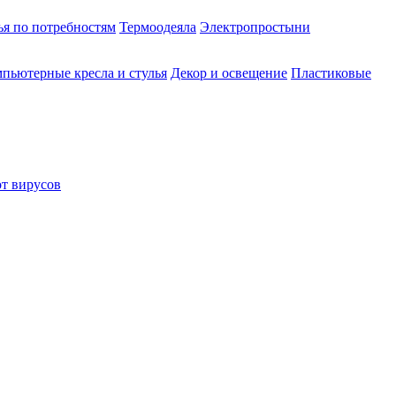
ья по потребностям
Термоодеяла
Электропростыни
пьютерные кресла и стулья
Декор и освещение
Пластиковые
от вирусов