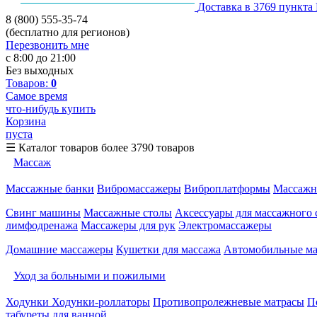
Доставка в 3769 пункта
8 (800) 555-35-74
(бесплатно для регионов)
Перезвонить мне
с 8:00 до 21:00
Без выходных
Товаров:
0
Самое время
что-нибудь купить
Корзина
пуста
☰
Каталог товаров
более 3790 товаров
Массаж
Массажные банки
Вибромассажеры
Виброплатформы
Массажн
Свинг машины
Массажные столы
Аксессуары для массажного 
лимфодренажа
Массажеры для рук
Электромассажеры
Домашние массажеры
Кушетки для массажа
Автомобильные м
Уход за больными и пожилыми
Ходунки
Ходунки-роллаторы
Противопролежневые матрасы
П
табуреты для ванной