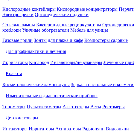
Кислородные коктейлеры
Кислородные концентраторы
Перчат
Электрогрелки
Ортопедические подушки
Солевые лампы
Бактерицидные рециркуляторы
Ортопедически
хозблоки
Уличные обогреватели
Мебель для улицы
Газовые грили
Зонты для пляжа и кафе
Компостеры садовые
Для профилактики и лечения
Ирригаторы
Кислород
Ингаляторы/небулайзеры
Лечебные при
Красота
Косметологические лампы-лупы
Зеркала настольные и космети
Измерительные и диагностические приборы
Тонометры
Пульсоксиметры
Алкотестеры
Весы
Ростомеры
Детские товары
Ингаляторы
Ирригаторы
Аспираторы
Радионяни
Видеоняни