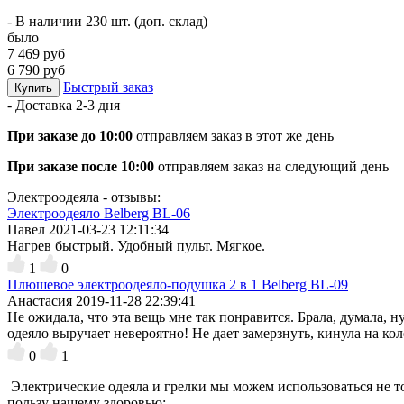
- В наличии 230 шт. (доп. склад)
было
7 469 руб
6 790 руб
Быстрый заказ
Купить
- Доставка
2-3 дня
При заказе до 10:00
отправляем заказ в этот же день
При заказе после 10:00
отправляем заказ на следующий день
Электроодеяла - отзывы:
Электроодеяло Belberg BL-06
Павел
2021-03-23 12:11:34
Нагрев быстрый. Удобный пульт. Мягкое.
1
0
Плюшевое электроодеяло-подушка 2 в 1 Belberg BL-09
Анастасия
2019-11-28 22:39:41
Не ожидала, что эта вещь мне так понравится. Брала, думала, н
одеяло выручает невероятно! Не дает замерзнуть, кинула на кол
0
1
Электрические одеяла и грелки мы можем использоваться не тол
пользу нашему здоровью: