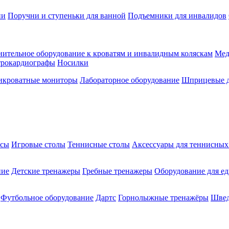
ии
Поручни и ступеньки для ванной
Подъемники для инвалидов
ительное оборудование к кроватям и инвалидным коляскам
Мед
трокардиографы
Носилки
икроватные мониторы
Лабораторное оборудование
Шприцевые д
ксы
Игровые столы
Теннисные столы
Аксессуары для теннисных
ние
Детские тренажеры
Гребные тренажеры
Оборудование для е
Футбольное оборудование
Дартс
Горнолыжные тренажёры
Швед