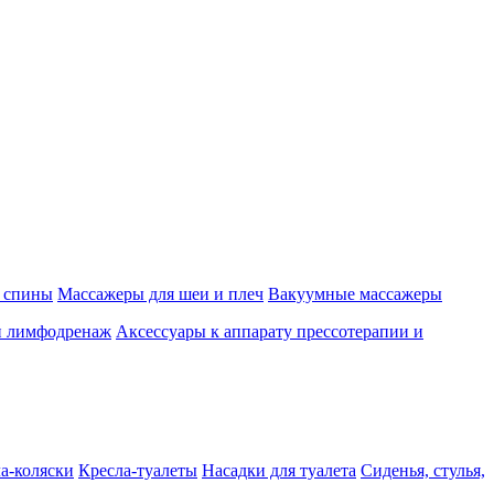
 спины
Массажеры для шеи и плеч
Вакуумные массажеры
и лимфодренаж
Аксессуары к аппарату прессотерапии и
а-коляски
Кресла-туалеты
Насадки для туалета
Сиденья, стулья,