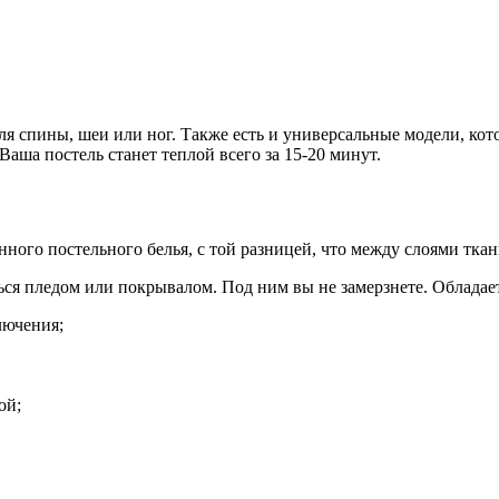
ля спины, шеи или ног. Также есть и универсальные модели, кото
Ваша постель станет теплой всего за 15-20 минут.
ного постельного белья, с той разницей, что между слоями тка
ься пледом или покрывалом. Под ним вы не замерзнете. Облада
лючения;
ой;