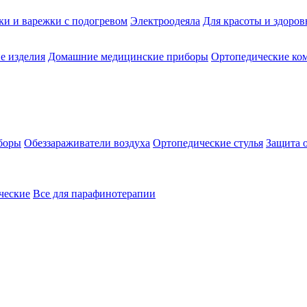
ки и варежки с подогревом
Электроодеяла
Для красоты и здоров
е изделия
Домашние медицинские приборы
Ортопедические ком
боры
Обеззараживатели воздуха
Ортопедические стулья
Защита 
ческие
Все для парафинотерапии