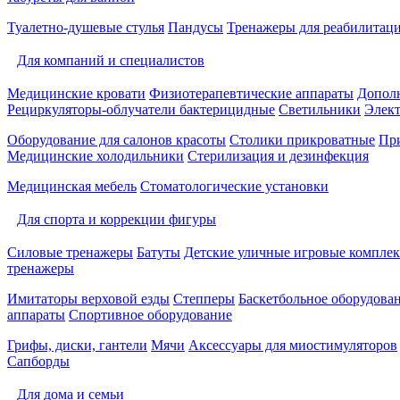
Туалетно-душевые стулья
Пандусы
Тренажеры для реабилитац
Для компаний и специалистов
Медицинские кровати
Физиотерапевтические аппараты
Дополн
Рециркуляторы-облучатели бактерицидные
Светильники
Элек
Оборудование для салонов красоты
Столики прикроватные
Пр
Медицинские холодильники
Стерилизация и дезинфекция
Медицинская мебель
Стоматологические установки
Для спорта и коррекции фигуры
Силовые тренажеры
Батуты
Детские уличные игровые компле
тренажеры
Имитаторы верховой езды
Степперы
Баскетбольное оборудова
аппараты
Спортивное оборудование
Грифы, диски, гантели
Мячи
Аксессуары для миостимуляторов
Сапборды
Для дома и семьи