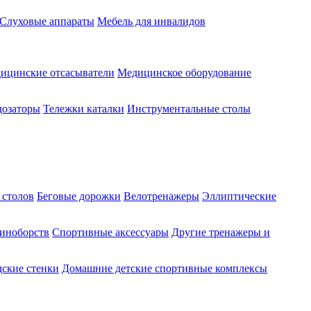
Слуховые аппараты
Мебель для инвалидов
ицинские отсасыватели
Медицинское оборудование
озаторы
Тележки каталки
Инструментальные столы
 столов
Беговые дорожки
Велотренажеры
Эллиптические
диноборств
Спортивные аксессуары
Другие тренажеры и
ские стенки
Домашние детские спортивные комплексы