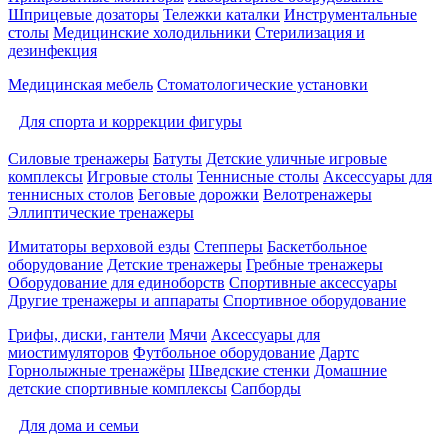
Шприцевые дозаторы
Тележки каталки
Инструментальные
столы
Медицинские холодильники
Стерилизация и
дезинфекция
Медицинская мебель
Стоматологические установки
Для спорта и коррекции фигуры
Силовые тренажеры
Батуты
Детские уличные игровые
комплексы
Игровые столы
Теннисные столы
Аксессуары для
теннисных столов
Беговые дорожки
Велотренажеры
Эллиптические тренажеры
Имитаторы верховой езды
Степперы
Баскетбольное
оборудование
Детские тренажеры
Гребные тренажеры
Оборудование для единоборств
Спортивные аксессуары
Другие тренажеры и аппараты
Спортивное оборудование
Грифы, диски, гантели
Мячи
Аксессуары для
миостимуляторов
Футбольное оборудование
Дартс
Горнолыжные тренажёры
Шведские стенки
Домашние
детские спортивные комплексы
Сапборды
Для дома и семьи