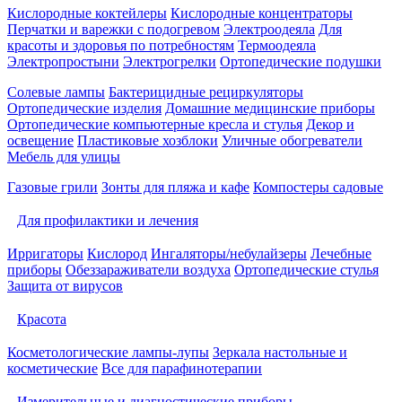
Кислородные коктейлеры
Кислородные концентраторы
Перчатки и варежки с подогревом
Электроодеяла
Для
красоты и здоровья по потребностям
Термоодеяла
Электропростыни
Электрогрелки
Ортопедические подушки
Солевые лампы
Бактерицидные рециркуляторы
Ортопедические изделия
Домашние медицинские приборы
Ортопедические компьютерные кресла и стулья
Декор и
освещение
Пластиковые хозблоки
Уличные обогреватели
Мебель для улицы
Газовые грили
Зонты для пляжа и кафе
Компостеры садовые
Для профилактики и лечения
Ирригаторы
Кислород
Ингаляторы/небулайзеры
Лечебные
приборы
Обеззараживатели воздуха
Ортопедические стулья
Защита от вирусов
Красота
Косметологические лампы-лупы
Зеркала настольные и
косметические
Все для парафинотерапии
Измерительные и диагностические приборы