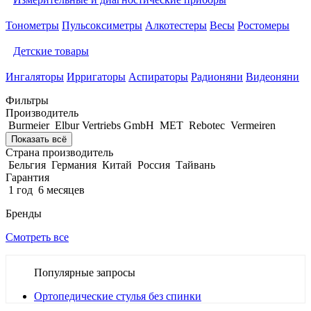
Тонометры
Пульсоксиметры
Алкотестеры
Весы
Ростомеры
Детские товары
Ингаляторы
Ирригаторы
Аспираторы
Радионяни
Видеоняни
Фильтры
Производитель
Burmeier
Elbur Vertriebs GmbH
MET
Rebotec
Vermeiren
Показать всё
Страна производитель
Бельгия
Германия
Китай
Россия
Тайвань
Гарантия
1 год
6 месяцев
Бренды
Смотреть все
Популярные запросы
Ортопедические стулья без спинки