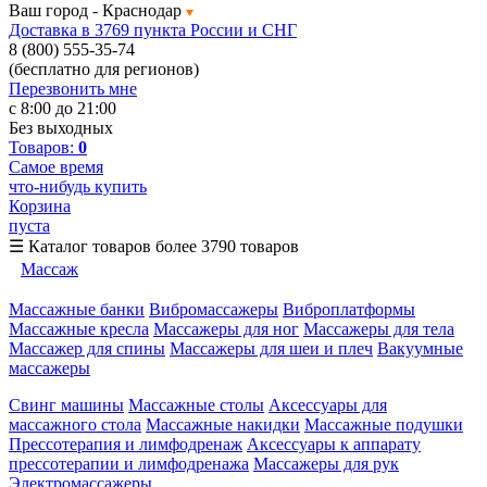
Ваш город -
Краснодар
Доставка в 3769 пункта России и СНГ
8 (800) 555-35-74
(бесплатно для регионов)
Перезвонить мне
с 8:00 до 21:00
Без выходных
Товаров:
0
Самое время
что-нибудь купить
Корзина
пуста
☰
Каталог товаров
более 3790 товаров
Массаж
Массажные банки
Вибромассажеры
Виброплатформы
Массажные кресла
Массажеры для ног
Массажеры для тела
Массажер для спины
Массажеры для шеи и плеч
Вакуумные
массажеры
Свинг машины
Массажные столы
Аксессуары для
массажного стола
Массажные накидки
Массажные подушки
Прессотерапия и лимфодренаж
Аксессуары к аппарату
прессотерапии и лимфодренажа
Массажеры для рук
Электромассажеры