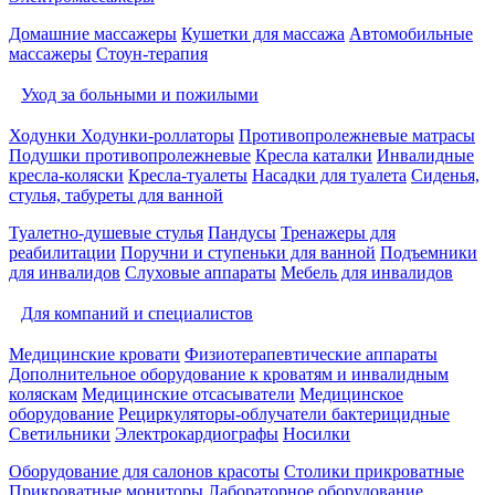
Домашние массажеры
Кушетки для массажа
Автомобильные
массажеры
Стоун-терапия
Уход за больными и пожилыми
Ходунки
Ходунки-роллаторы
Противопролежневые матрасы
Подушки противопролежневые
Кресла каталки
Инвалидные
кресла-коляски
Кресла-туалеты
Насадки для туалета
Сиденья,
стулья, табуреты для ванной
Туалетно-душевые стулья
Пандусы
Тренажеры для
реабилитации
Поручни и ступеньки для ванной
Подъемники
для инвалидов
Слуховые аппараты
Мебель для инвалидов
Для компаний и специалистов
Медицинские кровати
Физиотерапевтические аппараты
Дополнительное оборудование к кроватям и инвалидным
коляскам
Медицинские отсасыватели
Медицинское
оборудование
Рециркуляторы-облучатели бактерицидные
Светильники
Электрокардиографы
Носилки
Оборудование для салонов красоты
Столики прикроватные
Прикроватные мониторы
Лабораторное оборудование